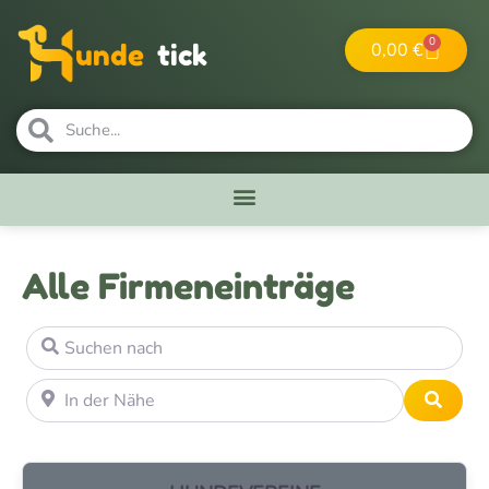
0
0,00
€
unde
tick
Alle Firmeneinträge
Suchen nach
In der Nähe
Suche