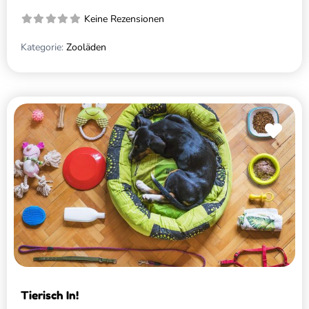
Keine Rezensionen
Kategorie:
Zooläden
Favo
Tierisch In!