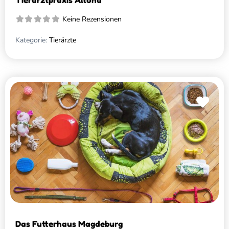
Tierarztpraxis Altona
Keine Rezensionen
Kategorie:
Tierärzte
Favo
Das Futterhaus Magdeburg