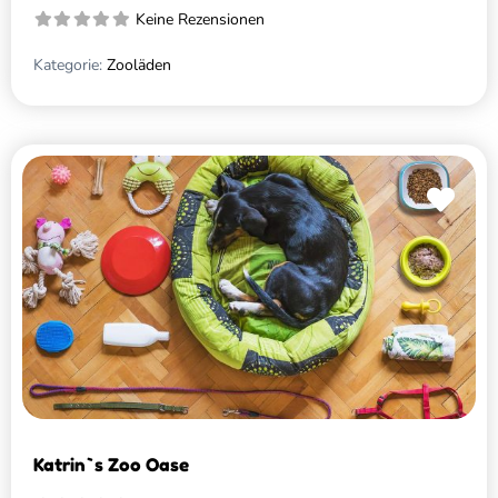
Keine Rezensionen
Kategorie:
Zooläden
Favo
Katrin`s Zoo Oase