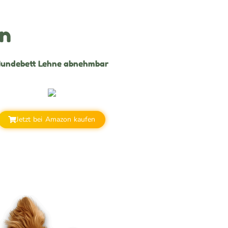
on
undebett Lehne abnehmbar
Jetzt bei Amazon kaufen