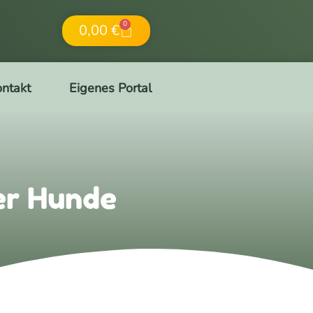
0
0,00
€
ntakt
Eigenes Portal
er Hunde