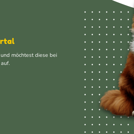
rtal
 und möchtest diese bei
auf.